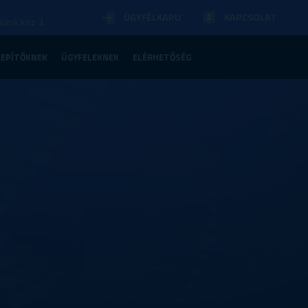
ÜGYFÉLKAPU
KAPCSOLAT
lánk köz 3.
LEPÍTŐKNEK
ÜGYFELEKNEK
ELÉRHETŐSÉG