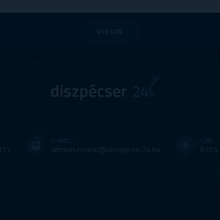
VISSZA
E-MAIL:
CÍM:
011
adminisztracio@diszpecser24.hu
6724 
ADATKEZELÉS
PÁLYÁZATOK
IMPRESSZUM
© IntroWeb | 2026 -
Weboldal készítés,
SEO