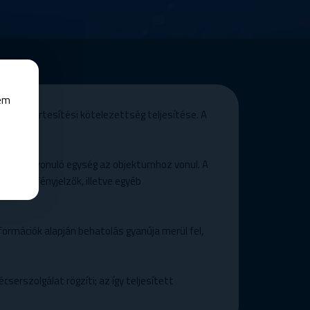
nem
ata az értesítési kötelezettség teljesítése. A
k, és a kivonuló egység az objektumhoz vonul. A
ang- és fényjelzők, illetve egyéb
formációk alapján behatolás gyanúja merül fel,
serszolgálat rögzíti; az így teljesített