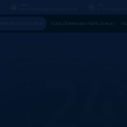
EMAIL
CÍM
adminisztracio@diszpecser24.hu
6724 Szeged, Szi
ENDSZER TÁVFELÜGYELET
TŰZJELZŐ RENDSZER TÁVFELÜGYELET
TE